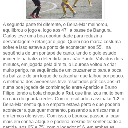
A segunda parte foi diferente, o Beira-Mar melhorou,
equilibrou o jogo e, logo aos 47', a passe de Bangura,
Carlos teve uma boa oportunidade para reduzir a
desvantagem e relançar o jogo. Quem não marca costuma
sofrer e isso esteve a ponto de acontecer, aos 55', na
sequência de um pontapé de canto, tendo o golo estado
iminente na baliza defendida por João Paulo. Volvidos dois
minutos, em jogada pela direita, o Lourosa voltou a criar
muito perigo, na sequência de um cruzamento para a boca
da baliza e de um toque de calcanhar que falhou por pouco.
A melhoria dos aveirenses teve resultados práticos aos 61',
numa boa jogada de combinação entre Aparício e Bruno
Filipe, tendo a bola chegado a
Rui
, que finalizou muito bem
na cara do guarda-redes. Com o resultado a assinalar
1-2
, o
Beira-Mar sentiu que o empate estava perto e que poderia
acontecer a qualquer momento, passando a arriscar mais
em termos ofensivos. Com isso, o Lourosa passou a jogar
mais em contra-ataque e poderia mesmo ter sentenciado a
partida, aos 65' e 75', com o jogador nº 6, em ambas as