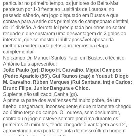
particular no primeiro tempo, os juniores do Beira-Mar
perderam por 1-3 frente ao Lusitânis de Lourosa, no
passado sábado, em jogo disputado em Bustos e que
contava para a série dos primeiros do campeonato distrital
da 1ª divisão. A derrota foi precipitada por erros no sector
recuado e que custaram uma desvantagem de 2 golos ao
intervalo, que se mostrou inultrapassável apesar da
melhoria evidenciada pelos auri-negros na etapa
complementar.
No campo Dr. Manuel Santos Pato, em Bustos, o técnico
António Luís apresentou:
João Paulo (gr); Diogo H. Carvalho, Miguel Campos
(Pedro Aparício (56'), Gui Ramos (cap) e Yousuf; Diogo
M. Carvalho, Rúben Marques (Rui Santana, int) e Carlos;
Bruno Filipe, Junior Bangura e Chico.
Suplente não utilizado: Canha (gr).
A primeira parte dos aveirenses foi muito pobre, de um
futebol desgarrada, inconsequente e que raramente chegou
ao último terço do campo. O Lourosa, sem deslumbrar,
controlou o jogo e esteve sempre por cima durante os
primeiros 45 minutos, tendo chegado à vantagem aos 12',
aproveitando uma perda de bola do nosso último homem,