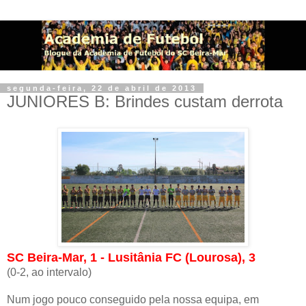
segunda-feira, 22 de abril de 2013
JUNIORES B: Brindes custam derrota
SC Beira-Mar, 1 - Lusitânia FC (Lourosa), 3
(0-2, ao intervalo)
Num jogo pouco conseguido pela nossa equipa, em