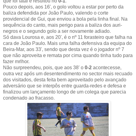
que foi fatal e resultou no
0-1
.
Pouco depois, aos 16', o golo voltou a estar por perto da
baliza defendida por João Paulo, valendo o corte
providencial de Gui, que enviou a bola pela linha final. Na
sequência do canto, mais perigo para a baliza dos auri-
negros e o segundo golo a ser novamente adiado.
Só dava Lourosa e, aos 20', é o nº 11 forasteiro que falha na
cara de João Paulo. Mais uma falha defensiva da equipa do
Beira-Mar, aos 33', sendo que desta vez é o jogador nº 7
que não aproveita e remata por cima quando tinha tudo para
fazer mrlhor.
Não surpreendeu, pois, que aos 38' o
0-2
acontecesse,
outra vez após um desentendimento no sector mais recuado
dos visitados, desta feita bem aproveitado pelo avançado
adversário que se interpôs entre guarda-redes e defesa e
finalizou um lançamento longo de um colega que parecia
condenado ao fracasso.